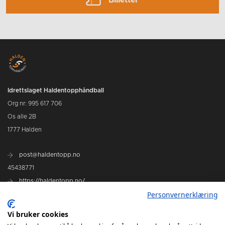
Idrettslaget Haldentopphåndball
Org nr: 995 617 706
Os alle 2B
1777 Halden
post@haldentopp.no
45438771
https://haldentopp.no/
Personvernerklæring
Vi bruker cookies
Se Hans Petter Willes bildearkiv