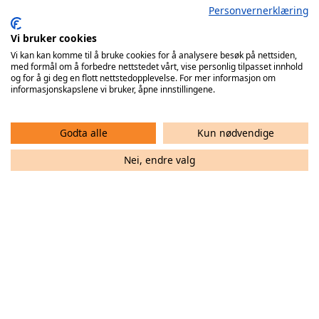
Personvernerklæring
Vi bruker cookies
Vi kan kan komme til å bruke cookies for å analysere besøk på nettsiden,
med formål om å forbedre nettstedet vårt, vise personlig tilpasset innhold
og for å gi deg en flott nettstedopplevelse. For mer informasjon om
informasjonskapslene vi bruker, åpne innstillingene.
Halden tar imot
Varhaug
30. august
Godta alle
Kun nødvendige
kl. 17:00
Nei, endre valg
Halden - Varhaug
1. divisjon menn
Nexans arena Halden 30/08/2026 17:00
Livestream
Billetter
Tabell