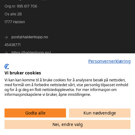
Org nr: 995 617 706
Os alle 2B
1777 Halden
post@haldentopp.no
45438771
https://haldentopp.no/
Personvernerklæring
Se Hans Petter Willes bildearkiv
Vi bruker cookies
Vi kan kan komme til å bruke cookies for å analysere besøk på nettsiden,
med formål om å forbedre nettstedet vårt, vise personlig tilpasset innhold
og for å gi deg en flott nettstedopplevelse. For mer informasjon om
informasjonskapslene vi bruker, åpne innstillingene.
Godta alle
Kun nødvendige
Nei, endre valg