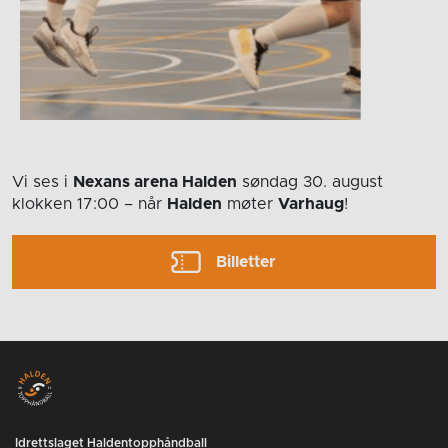
Vi ses i
Nexans arena Halden
søndag 30. august
klokken 17:00
– når
Halden
møter
Varhaug
!
Billetter
Idrettslaget Haldentopphåndball