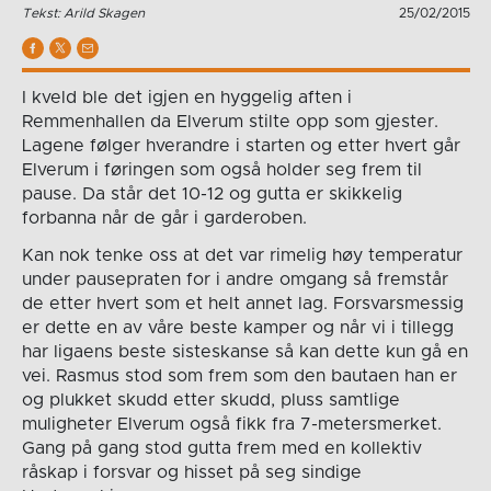
Tekst: Arild Skagen
25/02/2015
I kveld ble det igjen en hyggelig aften i
Remmenhallen da Elverum stilte opp som gjester.
Lagene følger hverandre i starten og etter hvert går
Elverum i føringen som også holder seg frem til
pause. Da står det 10-12 og gutta er skikkelig
forbanna når de går i garderoben.
Kan nok tenke oss at det var rimelig høy temperatur
under pausepraten for i andre omgang så fremstår
de etter hvert som et helt annet lag. Forsvarsmessig
er dette en av våre beste kamper og når vi i tillegg
har ligaens beste sisteskanse så kan dette kun gå en
vei. Rasmus stod som frem som den bautaen han er
og plukket skudd etter skudd, pluss samtlige
muligheter Elverum også fikk fra 7-metersmerket.
Gang på gang stod gutta frem med en kollektiv
råskap i forsvar og hisset på seg sindige