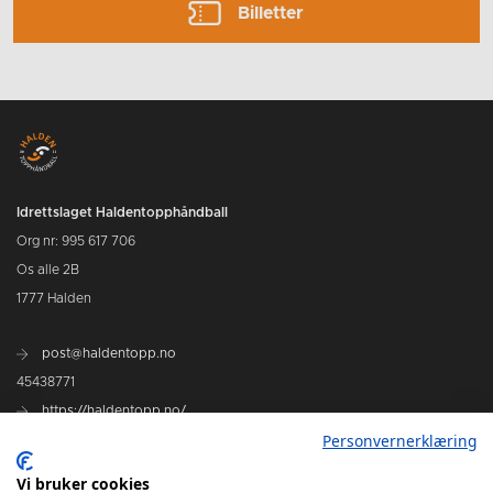
Billetter
Idrettslaget Haldentopphåndball
Org nr: 995 617 706
Os alle 2B
1777 Halden
post@haldentopp.no
45438771
https://haldentopp.no/
Personvernerklæring
Se Hans Petter Willes bildearkiv
Vi bruker cookies