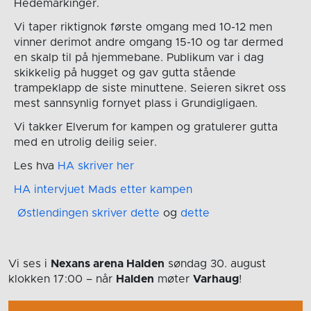
Hedemarkinger.
Vi taper riktignok første omgang med 10-12 men
vinner derimot andre omgang 15-10 og tar dermed
en skalp til på hjemmebane. Publikum var i dag
skikkelig på hugget og gav gutta stående
trampeklapp de siste minuttene. Seieren sikret oss
mest sannsynlig fornyet plass i Grundigligaen.
Vi takker Elverum for kampen og gratulerer gutta
med en utrolig deilig seier.
Les hva
HA skriver her
HA intervjuet Mads etter kampen
Østlendingen skriver dette
og
dette
Vi ses i
Nexans arena Halden
søndag 30. august
klokken 17:00
– når
Halden
møter
Varhaug
!