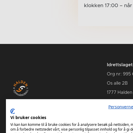
klokken 17:00
– nå
Idrettslage
Org nr: 995
Os alle 2B
1777 Halden
Personverne
Vi bruker cookies
Se Hans Petter Willes bildearkiv
Vi kan kan komme til å bruke cookies for å analysere besøk på nettsiden,
om å forbedre nettstedet vårt, vise personlig tilpasset innhold og for å gi d