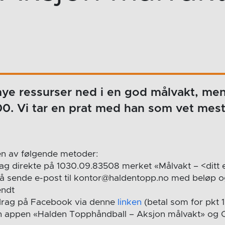
ye ressurser ned i en god målvakt, me
00. Vi tar en prat med han som vet mest
 en av følgende metoder:
idrag direkte på 1030.09.83508 merket «Målvakt – <ditt
 å sende e-post til kontor@haldentopp.no med beløp o
endt
bidrag på Facebook via denne
linken
(betal som for pkt 1
sh appen «Halden Topphåndball – Aksjon målvakt» og