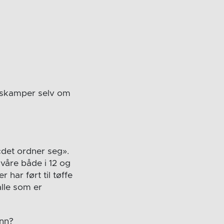
ndskamper selv om
 «det ordner seg».
våre både i 12 og
 har ført til tøffe
alle som er
ann?