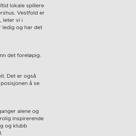
tid lokale spillere
rshus. Vestfold er
leter vi i
r ledig og har det
nn det foreløpig.
it. Det er også
e posisjonen å se
 ganger alene og
rolig inspirerende
ag og klubb
.