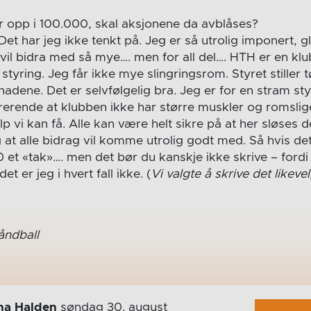
 opp i 100.000, skal aksjonene da avblåses?
 Det har jeg ikke tenkt på. Jeg er så utrolig imponert,
vil bidra med så mye…. men for all del…. HTH er en kl
tyring. Jeg får ikke mye slingringsrom. Styret stiller tø
nadene. Det er selvfølgelig bra. Jeg er for en stram st
strerende at klubben ikke har større muskler og romslig
elp vi kan få. Alle kan være helt sikre på at her sløses 
at alle bidrag vil komme utrolig godt med. Så hvis det
 et «tak»…. men det bør du kanskje ikke skrive – fordi d
t er jeg i hvert fall ikke. (
Vi valgte å skrive det likevel
åndball
na Halden
søndag 30. august