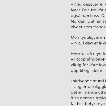
– Nei, dessverre. 
først. Dvs fra vå
også nært oss. Der
Norden. Det har re
nivået som trengs
Men tydeligvis en
– Nja, i dag er ik
Hvorfor så mye f
– I topphåndballen
viktig for våre lo
opp til og ikke mi
I skrivende stund
– Jeg er utrolig 
det er mange utfo
å se denne utroli
faktisk betyr mye