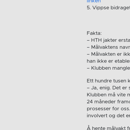
linken
5. Vippse bidrage
Fakta:
– HTH jakter erst
– Målvaktens navn,
– Målvakten er ik
han ikke er etable
– Klubben mangler
Ett hundre tusen 
– Ja, enig. Det er
Klubben må vite m
24 måneder framove
prosesser for oss
involvert og det er
Å hente målvakt f