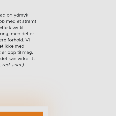
 glad og ydmyk
ubb med et stramt
ffe krav til
yring, men det er
ere forhold. Vi
det ikke med
 er opp til meg,
et kan virke litt
, red. anm.)