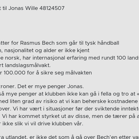
t til Jonas Wille 48124507
atter for Rasmus Bech som går til tysk håndball
 nasjonalitet og alder er ikke kjent
ke norsk, har internasjonal erfaring med rundt 100 la
rt landslagsmålvakt.
 100.000 for å sikre seg målvakten
kroner. Det er mye penger Jonas.
 så mye penger at klubben ikke kan gå i fella og tro at
ed liten grad av risiko at vi kan beherske kostnadene 
r. Vi har vært i situasjoner før der sviktende inntekter
. Vi har kommet styrket ut av disse, men de tærer på 
 ikke slik vi vil drive klubben vår.
ra utlandet, er ikke det som å gå over Bech’en etter v