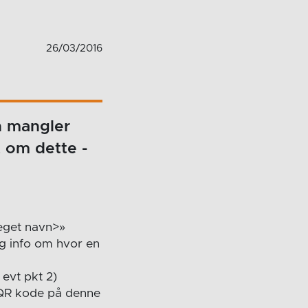
26/03/2016
n mangler
 om dette -
 eget navn>»
g info om hvor en
 evt pkt 2)
 QR kode på denne