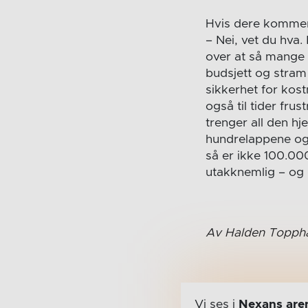
Hvis dere kommer
– Nei, vet du hva.
over at så mange 
budsjett og stram s
sikkerhet for kost
også til tider fru
trenger all den hj
hundrelappene og 
så er ikke 100.000
utakknemlig – og de
Av Halden Topph
Vi ses i
Nexans are