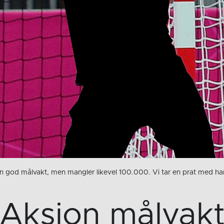
en god målvakt, men mangler likevel 100.000. Vi tar en prat med h
Aksjon målvak