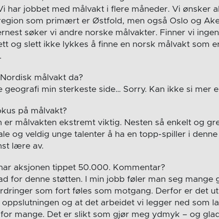
Vi har jobbet med målvakt i flere måneder. Vi ønsker all
r region som primært er Østfold, men også Oslo og Ake
nest søker vi andre norske målvakter. Finner vi ingen, 
tt og slett ikke lykkes å finne en norsk målvakt som e
.
 Nordisk målvakt da?
ke geografi min sterkeste side… Sorry. Kan ikke si mer e
okus på målvakt?
 er målvakten ekstremt viktig. Nesten så enkelt og gre
kale og veldig unge talenter å ha en topp-spiller i denn
nst lære av.
 har aksjonen tippet 50.000. Kommentar?
glad for denne støtten. I min jobb føler man seg mange
rdringer som fort føles som motgang. Derfor er det ut
g oppslutningen og at det arbeidet vi legger ned som l
 for mange. Det er slikt som gjør meg ydmyk – og glad