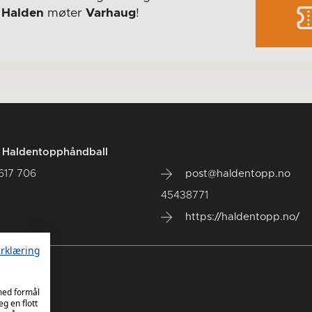
r
Halden
møter
Varhaug
!
t Haldentopphåndball
 617 706
post@haldentopp.no
45438771
https://haldentopp.no/
rklæring
 med formål
eg en flott