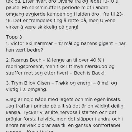
tak på. Etter hvert dro Ulvene fra og ledet 13-10 til
pause. En seksminutters periode midt i andre
omgang avgjorde kampen og Halden dro i fra til 23-
16. Det er fremdeles ting å rette på, men Ulvene
virker å være skikkelig på gang!
Topp 3
1. Victor Skillhammar – 12 mål og banens gigant – har
han vært bedre?
2. Rasmus Bech – lå lenge an til over 40 % i
redningsprosent, men fikk litt mye nærskudd og
straffer mot seg etter hvert – Bech is Back!
3. Trym Bilov Olsen – Trøkk og energi – 8 mål og
viktig i 2. omgang.
«Jag är nöjd både med lagets och min egen insats.
Jag träffar i princip på allt så det är en väldigt deilig
känsla. Tycker vi är lite nervösa i starten och det
präglar första halvlek, men det släpper i andra och i
andra halvlek bidrar alla till en ganska komfortabel
seger» – Kung Victor