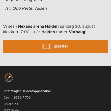
Av: Odd Petter Nilsen
Vi ses i
Nexans arena Halden
søndag 30. august
klokken 17:00
– når
Halden
møter
Varhaug
!
Billetter
Idrettslaget Haldentopphåndball
Org nr: 995 617 706
Os alle 2B
1777 Halden