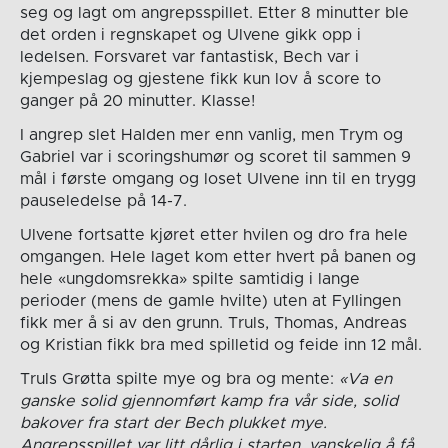
seg og lagt om angrepsspillet. Etter 8 minutter ble
det orden i regnskapet og Ulvene gikk opp i
ledelsen. Forsvaret var fantastisk, Bech var i
kjempeslag og gjestene fikk kun lov å score to
ganger på 20 minutter. Klasse!
I angrep slet Halden mer enn vanlig, men Trym og
Gabriel var i scoringshumør og scoret til sammen 9
mål i første omgang og loset Ulvene inn til en trygg
pauseledelse på 14-7.
Ulvene fortsatte kjøret etter hvilen og dro fra hele
omgangen. Hele laget kom etter hvert på banen og
hele «ungdomsrekka» spilte samtidig i lange
perioder (mens de gamle hvilte) uten at Fyllingen
fikk mer å si av den grunn. Truls, Thomas, Andreas
og Kristian fikk bra med spilletid og feide inn 12 mål.
Truls Grøtta spilte mye og bra og mente:
«Va en
ganske solid gjennomført kamp fra vår side, solid
bakover fra start der Bech plukket mye.
Angrepsspillet var litt dårlig i starten, vanskelig å få