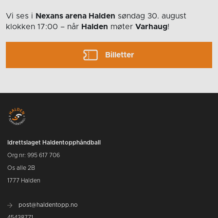
Vi ses i
Nexans arena Halden
søndag 30. august
klokken 17:00
– når
Halden
møter
Varhaug
!
Billetter
Idrettslaget Haldentopphåndball
Org nr: 995 617 706
Os alle 2B
1777 Halden
post@haldentopp.no
45438771