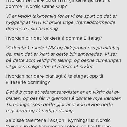
Hvordan ser dere på at HTH gir dere sjanse til å
dømme i Nordic Crane Cup?
Vi er veldig takknemlig for at vi ble spurt og det er
hyggelig at HTH vil bruke unge, fremadstormende
dommere i sin turnering.
Hvordan blir det for dere å dømme Elitelag?
Vi dømte 1. runde i NM og fikk prøvd oss på elitelag
da, men det er klart at dette blir annerledes. Vi ser
på dette som veldig fin læring, og denne turneringen
vil gi oss muligheten til å teste ut nivået.
Hvordan har dere planlagt å ta steget opp til
Eliteserie dømming?
Det å bygge et referanseregister er en viktig del av
planen, og det får vi gjennom å dømme mye kamper.
Turneringer som dette gjør at vi kan utvide dette
registeret og få nyttig erfaring.
Se disse talentene i aksjon i Kynningsrud Nordic
Crane cup den kommende helgen og hei Ulvene