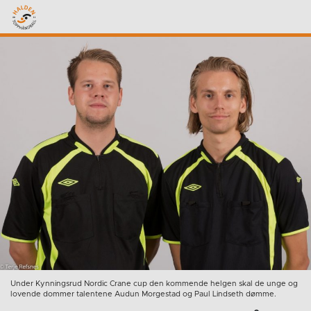
Under Kynningsrud Nordic Crane cup den kommende helgen skal de unge og
lovende dommer talentene Audun Morgestad og Paul Lindseth dømme.