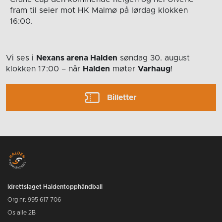
fram til seier mot HK Malmø på lørdag klokken
16:00.
Vi ses i
Nexans arena Halden
søndag 30. august
klokken 17:00
– når
Halden
møter
Varhaug
!
Billetter
Idrettslaget Haldentopphåndball
Org nr: 995 617 706
Os alle 2B