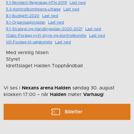
5.1-Revidert-Regnskap-HTH-2019
Last ned
5.3-Kontrollkomiteens-uttalse
Last ned
8.1-Budsjett-2020
Last ned
9.1-Organisasjonsplan
Last ned
9.1-Strategi-og-Handlingsplan-2020-2021
Last ned
10abc-Forslag-nytt-styre-og-kontrollkomite
Last ned
10f-Forslag-til-valgkomite
Last ned
Med vennlig hilsen
Styret
Idrettslaget Halden Topphåndball
Vi ses i
Nexans arena Halden
søndag 30. august
klokken 17:00
– når
Halden
møter
Varhaug
!
Billetter