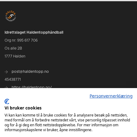
Idrettslaget Haldentopphåndball
Org nr: 995 617 706
Os alle 2B
1777 Halden
post@haldentopp.no
45438771
https://haldentopp.no/
Personvernerklæring
Vi bruker cookies
Se Hans Petter Willes bildearkiv
Vi kan kan komme til å bruke cookies for å analysere besøk på nettsiden,
med formål om å forbedre nettstedet vårt, vise personlig tilpasset innhold
og for å gi deg en flott nettstedopplevelse. For mer informasjon om
informasjonskapslene vi bruker, åpne innstillingene.