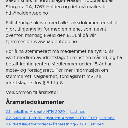
Saken stiles til; Idrettslaget Halden Topphåndball,
Storgata 2A, 1767 Halden og det må mailes til:
hth@haldentopp.no
Fullstendig sakliste med alle saksdokumenter vil bli
gjort tilgjengelig for medlemmene, som nevnt
ovenfor, mandag kveld den 8. Juni på vår
hjemmeside www.haldentopp.no
For å ha stemmerett må medlemmet ha fylt 15 år,
vært medlem av idrettslaget i minst én måned, og ha
betalt kontingenten. Medlemmer under 15 år har
møte- og forslagsrett. For mer informasjon om
stemmerett, valgbarhet, forslagsrett mv., se
idrettslagets lov § 5 til § 8.
Velkommen til årsmøte!
Årsmøtedokumenter
2.1-Innkalling-Årsmøte-HTH-2020-1
Last ned
2.2-Saksliste-Forretningsorden-Årsmøte-HTH-2020
Last ned
4.1-Idrettslagets-utvidede-årsberetning-2020
Last ned