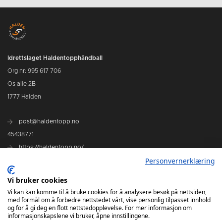
Idrettslaget Haldentopphåndball
Org nr: 995 617 706
Os alle 2B
1777 Halden
post@haldentopp.no
45438771
https://haldentopp.no/
Personvernerklæring
Vi bruker cookies
Se Hans Petter Willes bildearkiv
Vi kan kan komme til å bruke cookies for å analysere besøk på nettsiden,
med formål om å forbedre nettstedet vårt, vise personlig tilpasset innhold
og for å gi deg en flott nettstedopplevelse. For mer informasjon om
informasjonskapslene vi bruker, åpne innstillingene.