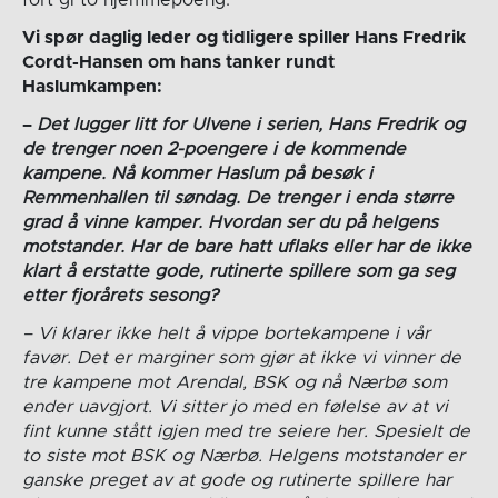
fort gi to hjemmepoeng.
Vi spør daglig leder og tidligere spiller Hans Fredrik
Cordt-Hansen om hans tanker rundt
Haslumkampen:
–
Det lugger litt for Ulvene i serien, Hans Fredrik og
de trenger noen 2-poengere i de kommende
kampene. Nå kommer Haslum på besøk i
Remmenhallen til søndag. De trenger i enda større
grad å vinne kamper. Hvordan ser du på helgens
motstander. Har de bare hatt uflaks eller har de ikke
klart å erstatte gode, rutinerte spillere som ga seg
etter fjorårets sesong?
– Vi klarer ikke helt å vippe bortekampene i vår
favør. Det er marginer som gjør at ikke vi vinner de
tre kampene mot Arendal, BSK og nå Nærbø som
ender uavgjort. Vi sitter jo med en følelse av at vi
fint kunne stått igjen med tre seiere her. Spesielt de
to siste mot BSK og Nærbø. Helgens motstander er
ganske preget av at gode og rutinerte spillere har