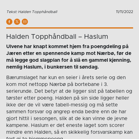
Tekst: Halden Topphåndball
11/11/2022
Halden Topphåndball – Haslum
Ulvene har knapt kommet hjem fra poengdeling på
Jæren etter en spennende kamp mot Nærbø, før de
må legge god slagplan for å slå en gammel kjenning,
nemlig Haslum, i bunkersen til søndag.
Bærumslaget har kun en seier i årets serie og den
kom mot nettopp Nærbø på bortebane i 3.
serierunde. Det betyr at de ligger sist på tabellen og
tørster etter poeng. Halden på sin side ligger heller
ikke der de vil være tabell-messig og må sette
sammen forsvar og angrep enda bedre enn de har
gjort hittil i sesongen, slik at de kan vinne de jevne
kampene. Haslum er det eneste laget som scorer
mindre enn Halden, så en skikkelig forsvarskamp kan