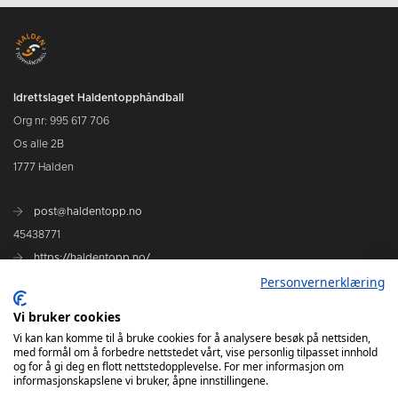
Idrettslaget Haldentopphåndball
Org nr: 995 617 706
Os alle 2B
1777 Halden
post@haldentopp.no
45438771
https://haldentopp.no/
Personvernerklæring
Se Hans Petter Willes bildearkiv
Vi bruker cookies
Vi kan kan komme til å bruke cookies for å analysere besøk på nettsiden,
med formål om å forbedre nettstedet vårt, vise personlig tilpasset innhold
og for å gi deg en flott nettstedopplevelse. For mer informasjon om
informasjonskapslene vi bruker, åpne innstillingene.