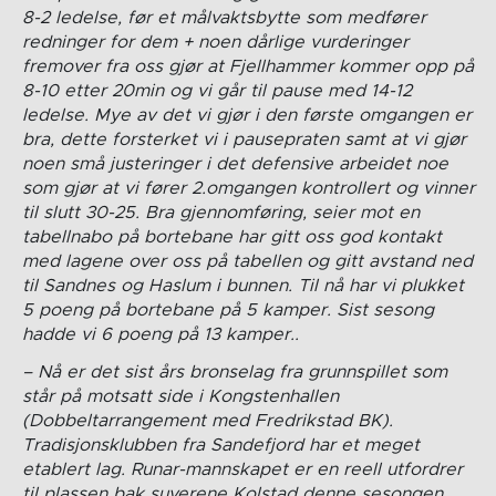
8-2 ledelse, før et målvaktsbytte som medfører
redninger for dem + noen dårlige vurderinger
fremover fra oss gjør at Fjellhammer kommer opp på
8-10 etter 20min og vi går til pause med 14-12
ledelse. Mye av det vi gjør i den første omgangen er
bra, dette forsterket vi i pausepraten samt at vi gjør
noen små justeringer i det defensive arbeidet noe
som gjør at vi fører 2.omgangen kontrollert og vinner
til slutt 30-25. Bra gjennomføring, seier mot en
tabellnabo på bortebane har gitt oss god kontakt
med lagene over oss på tabellen og gitt avstand ned
til Sandnes og Haslum i bunnen. Til nå har vi plukket
5 poeng på bortebane på 5 kamper. Sist sesong
hadde vi 6 poeng på 13 kamper..
– Nå er det sist års bronselag fra grunnspillet som
står på motsatt side i Kongstenhallen
(Dobbeltarrangement med Fredrikstad BK).
Tradisjonsklubben fra Sandefjord har et meget
etablert lag. Runar-mannskapet er en reell utfordrer
til plassen bak suverene Kolstad denne sesongen.