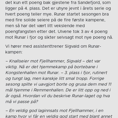
det kun ett poeng bak gjestene fra Sandefjord, som
ligger på 4. plass. Det er uhyre jevnt i årets serie og
hvert poeng teller mye. Runar startet sesongen bra
med fire solide seiere på de fire første kampene,
men så har det vært litt vekslende med
poengfangsten etter det. Ulvene tok 3 av 4 poeng
mot Runar i fjor og sikter selvsagt mot nye poeng nå.
Vi hører med assistenttrener Sigvald om Runar-
kampen:
– Knallseier mot Fjellhammer, Sigvald – det var
viktig. Nå er det hjemmekamp på bortebane i
Kongstenhallen mot Runar. – 3. plass i fjor, rutinert
og tungt lag, men kanskje litt smal tropp. Forrige
sesong spilte vi uavgjort borte og grusa dem med 11
mål hjemme i Remmenhallen. De er litt opp og ned i
år også. Hvordan vil du beskrive Runar-laget og hva
må vi passe på?
– En veldig god laginnsats mot Fjellhammer, i en
kamp hvor vi får en veldig god start med blant annet