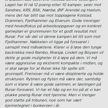
Laget har til nå 12 poeng etter 10 kamper, seier mot
Sandnes, KRS, BSK, Nærbø, ØIF Arendal og Haslum,
mens det har blitt tap mot topplagene Kolstad,
Drammen, Fjellhammer og Elverum. Gode treninger
med hovedfokus på arbeidsoppgaver og en konkret
gameplan er grunnmuren for et godt resultat mot
Runar. For vår del vil denne kampen bli litt som mot
Fjellhammer. Nøkkelen vil ligge på forsvaret i
samspill med målvaktene. Klarer vi å løse den tunge
backrekka med Rambo, Rivesjø, Lindell og Boysen vil
dette gi gode muligheter til å løpe på dem. Vi må
være aggressive og ekstremt kompakte i midten, og
vi skal sørge for at Runar ikke får spille sitt
grunnspill. Fremover må vi være disiplinerte og holde
strukturen. Rytmen og flyten må være der, samtidig
som vi klarer å være gode sammen, er løsningen på
Runar-forsvaret. Vi har et håp og en tro på at vi kan
plukke poeng Runar mot hjemme. Men vi trenger
god støtte på tribunen, noe som har vært
kjennetegnet i bunkersen i år.