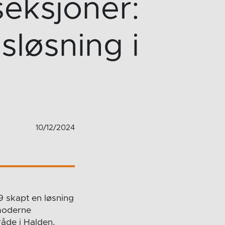
eksjoner:
sløsning i
10/12/2024
9 skapt en løsning
 moderne
råde i Halden,