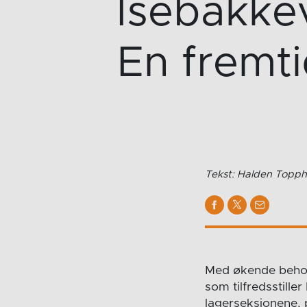
Isebakke
En fremti
Tekst: Halden Topph
Med økende behov 
som tilfredsstille
lagerseksjonene, p