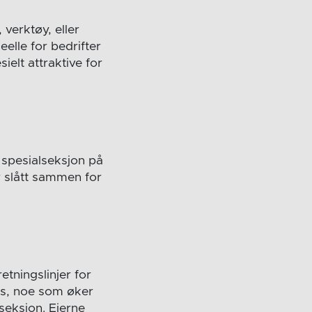
verktøy, eller
eelle for bedrifter
ielt attraktive for
n spesialseksjon på
r slått sammen for
etningslinjer for
ass, noe som øker
seksjon. Eierne