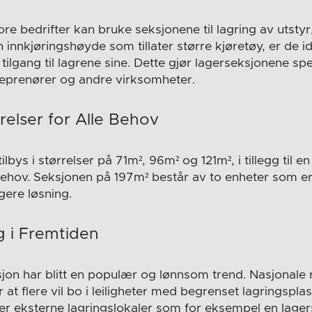
 bedrifter kan bruke seksjonene til lagring av utstyr, 
 innkjøringshøyde som tillater større kjøretøy, er de id
ilgang til lagrene sine. Dette gjør lagerseksjonene spes
reprenører og andre virksomheter.
rrelser for Alle Behov
lbys i størrelser på 71m², 96m² og 121m², i tillegg til e
behov. Seksjonen på 197m² består av to enheter som e
gere løsning.
g i Fremtiden
jon har blitt en populær og lønnsom trend. Nasjonale r
 at flere vil bo i leiligheter med begrenset lagringspl
ter eksterne lagringslokaler som for eksempel en lager