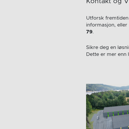
Kontakt og V
Utforsk fremtide
informasjon, elle
79
.
Sikre deg en løs
Dette er mer enn l