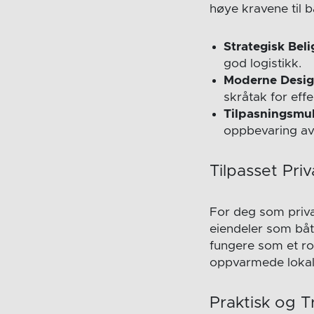
høye kravene til b
Strategisk Bel
god logistikk.
Moderne Desig
skråtak for effe
Tilpasningsmul
oppbevaring av s
Tilpasset Pri
For deg som priva
eiendeler som båt
fungere som et ro
oppvarmede lokaler
Praktisk og T