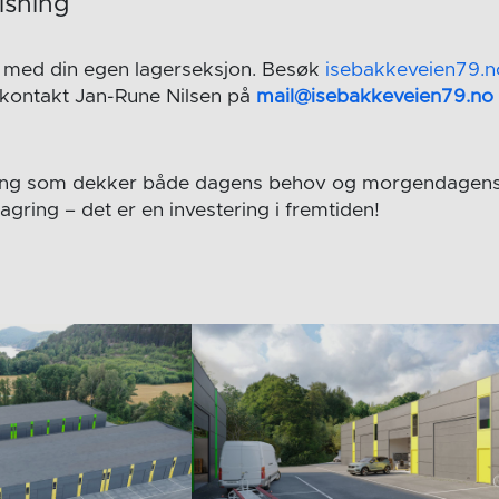
isning
n med din egen lagerseksjon. Besøk
isebakkeveien79.n
r kontakt Jan-Rune Nilsen på
mail@isebakkeveien79.no
ning som dekker både dagens behov og morgendagens
agring – det er en investering i fremtiden!