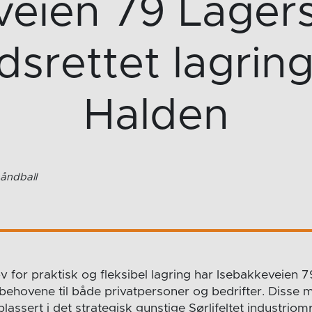
veien 79 Lagers
dsrettet lagring
Halden
åndball
for praktisk og fleksibel lagring har Isebakkeveien 7
r behovene til både privatpersoner og bedrifter. Disse
lassert i det strategisk gunstige Sørlifeltet industriom