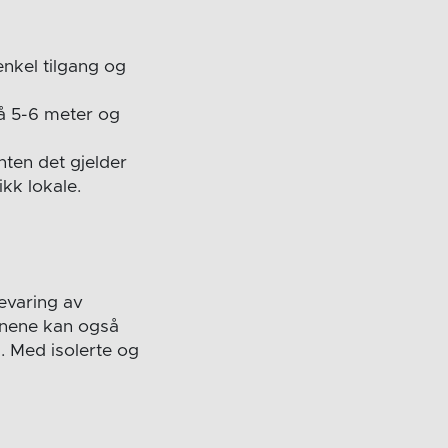
nkel tilgang og
å 5-6 meter og
nten det gjelder
ikk lokale.
evaring av
jonene kan også
. Med isolerte og