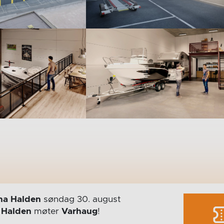
na Halden
søndag 30. august
r
Halden
møter
Varhaug
!