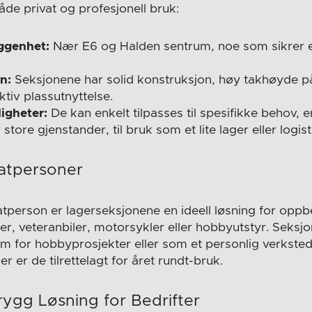
åde privat og profesjonell bruk:
iggenhet:
Nær E6 og Halden sentrum, noe som sikrer e
n:
Seksjonene har solid konstruksjon, høy takhøyde p
ktiv plassutnyttelse.
igheter:
De kan enkelt tilpasses til spesifikke behov, e
tore gjenstander, til bruk som et lite lager eller logist
vatpersoner
tperson er lagerseksjonene en ideell løsning for oppb
er, veteranbiler, motorsykler eller hobbyutstyr. Seks
m for hobbyprosjekter eller som et personlig verksted
 er de tilrettelagt for året rundt-bruk.
rygg Løsning for Bedrifter