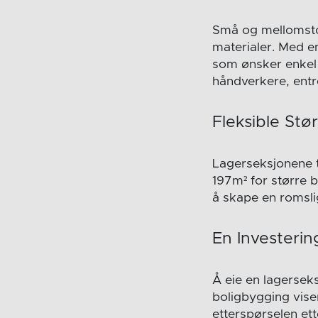
Små og mellomstore
materialer. Med en
som ønsker enkel t
håndverkere, ent
Fleksible Stø
Lagerseksjonene ti
197m² for større 
å skape en romsli
En Investerin
Å eie en lagerseks
boligbygging viser
etterspørselen et