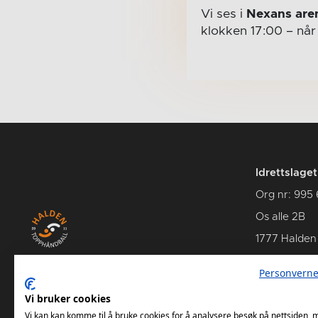
Vi ses i
Nexans are
klokken 17:00
– nå
Idrettslage
Org nr: 995
Os alle 2B
1777 Halden
Personverne
Vi bruker cookies
Se Hans Petter Willes bildearkiv
Vi kan kan komme til å bruke cookies for å analysere besøk på nettsiden,