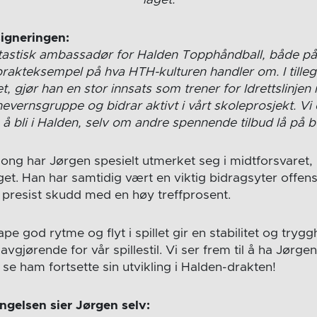
laget.
signeringen:
tastisk ambassadør for Halden Topphåndball, både på
prakteksempel på hva HTH-kulturen handler om. I tilleg
et, gjør han en stor innsats som trener for Idrettslinjen 
evernsgruppe og bidrar aktivt i vårt skoleprosjekt. Vi
 å bli i Halden, selv om andre spennende tilbud lå på b
ong har Jørgen spesielt utmerket seg i midtforsvaret,
get. Han har samtidig vært en viktig bidragsyter offen
g presist skudd med en høy treffprosent.
ape god rytme og flyt i spillet gir en stabilitet og trygg
avgjørende for vår spillestil. Vi ser frem til å ha Jørg
å se ham fortsette sin utvikling i Halden-drakten!
ngelsen sier Jørgen selv: