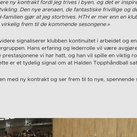
ere ny kontrakt fordi jeg trives i byen, og det er insp
vikling. Den nye arenaen, de fantastiske frivillige og 
familien gjør at jeg stortrives. HTH er mer enn en klu
er virkelig frem til de kommende sesongene.»
ere signaliserer klubben kontinuitet i arbeidet og en 
illergruppen. Hans erfaring og lederrolle vil være avgjø
restasjonene vi har hatt, og han vil spille en viktig rol
tte er et tydelig signal om at Halden Topphåndball sat
gen med ny kontrakt og ser frem til to nye, spennende