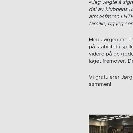
«Jeg valgte å sign
del av klubbens ut
atmosfæren i HTH-
familie, og jeg s
Med Jørgen med vid
på stabilitet i sp
videre på de gode p
laget fremover. De
Vi gratulerer Jør
sammen!