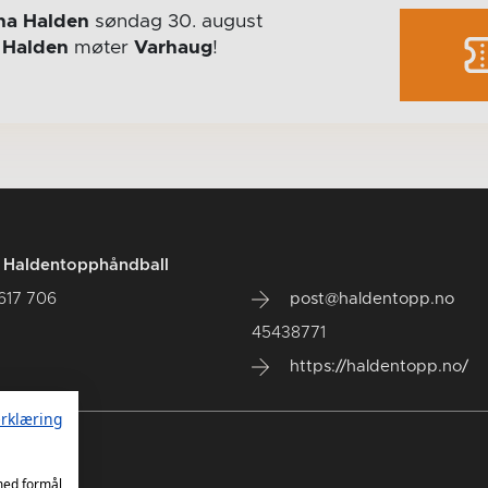
na Halden
søndag 30. august
r
Halden
møter
Varhaug
!
t Haldentopphåndball
 617 706
post@haldentopp.no
45438771
https://haldentopp.no/
rklæring
 med formål