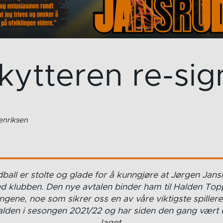
kytteren re-sig
Henriksen
all er stolte og glade for å kunngjøre at Jørgen Jansr
d klubben. Den nye avtalen binder ham til Halden Top
ne, noe som sikrer oss en av våre viktigste spillere 
alden i sesongen 2021/22 og har siden den gang vært en