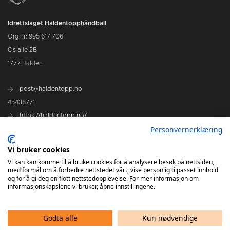
Idrettslaget Haldentopphåndball
Org nr: 995 617 706
Os alle 2B
1777 Halden
post@haldentopp.no
45438771
https://haldentopp.no/
Personvernerklæring
Vi bruker cookies
Se Hans Petter Willes bildearkiv
Vi kan kan komme til å bruke cookies for å analysere besøk på nettsiden,
med formål om å forbedre nettstedet vårt, vise personlig tilpasset innhold
og for å gi deg en flott nettstedopplevelse. For mer informasjon om
informasjonskapslene vi bruker, åpne innstillingene.
Godta alle
Kun nødvendige