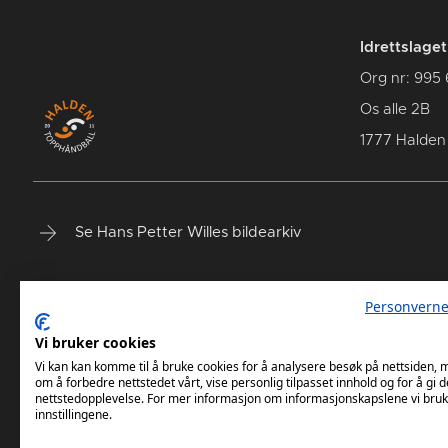
Idrettslage
Org nr: 995
Os alle 2B
1777 Halden
Se Hans Petter Willes bildearkiv
Personverne
Vi bruker cookies
Vi kan kan komme til å bruke cookies for å analysere besøk på nettsiden,
om å forbedre nettstedet vårt, vise personlig tilpasset innhold og for å gi d
nettstedopplevelse. For mer informasjon om informasjonskapslene vi bruk
innstillingene.