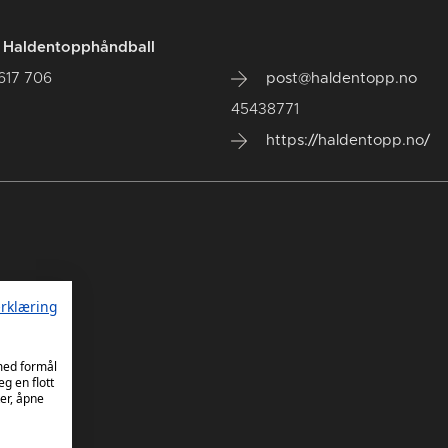
t Haldentopphåndball
 617 706
post@haldentopp.no
45438771
https://haldentopp.no/
rklæring
 med formål
eg en flott
er, åpne